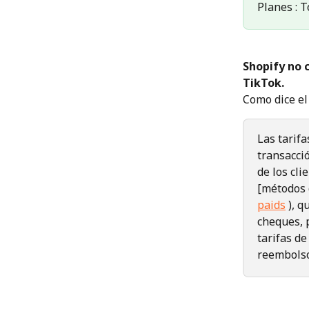
Planes : T
Shopify no 
TikTok.
Como dice el
Las tarifa
transacci
de los cli
[métodos 
paids
 ), 
cheques, 
tarifas d
reembolso