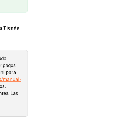
a Tienda 
ada 
r pagos 
 ni para 
ds/manual-
os, 
tes. Las 
 