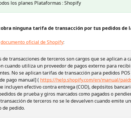
odos los planes Plataformas : Shopify
cobra ninguna tarifa de transacción por tus pedidos de l
 
documento oficial de Shopify
:
s de transacciones de terceros son cargos que se aplican a c
ón cuando utiliza un proveedor de pagos externo para recibi
entes. No se aplican tarifas de transacción para pedidos POS
de pago manual] ( 
https://help.shopify.com/en/manual/pai
que incluyen efectivo contra entrega (COD), depósitos bancari
pedidos de prueba y giros marcados como pagados o pendien
e transacción de terceros no se le devuelven cuando emite un
 de pedido.