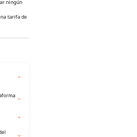
zar ningún 
na tarifa de 
aforma 
del 