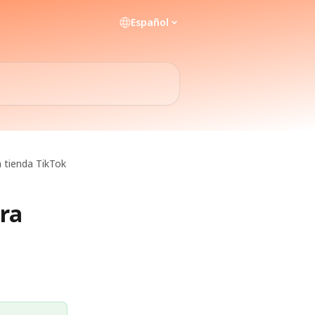
Español
a tienda TikTok
ara